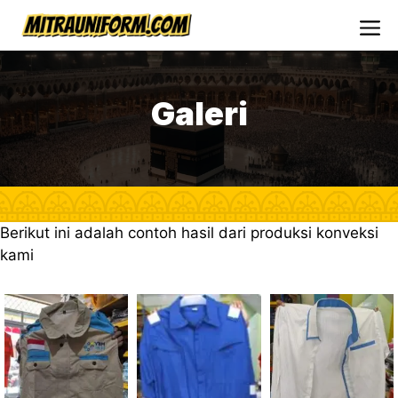
Skip
to
Me
content
Galeri
Berikut ini adalah contoh hasil dari produksi konveksi
kami