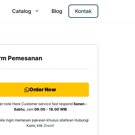
Catalog
Blog
Kontak
rm Pemesanan
Order Now
er note Here Customer service fast respond
Senen -
Sabtu
, Jam
09.00 - 18.00 WIB
ila ingin memesan pakaian khusus silahkan Hubungi
Kami, klik
Disini!