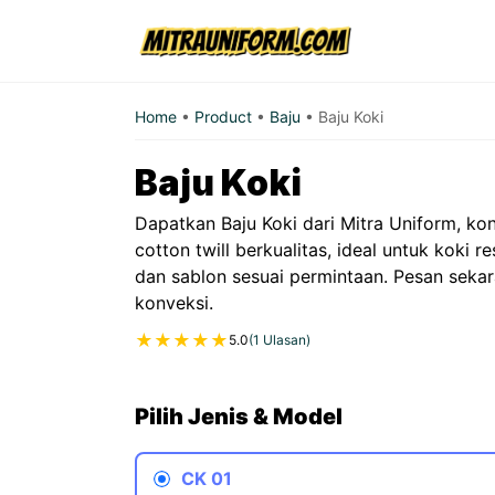
Skip
to
content
Home
•
Product
•
Baju
•
Baju Koki
Baju Koki
Dapatkan Baju Koki dari Mitra Uniform, kon
cotton twill berkualitas, ideal untuk koki r
dan sablon sesuai permintaan. Pesan sekar
konveksi.
★
★
★
★
★
5.0
(1 Ulasan)
Pilih Jenis & Model
CK 01