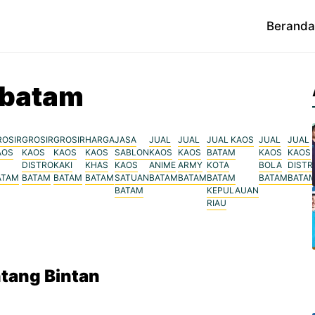
Beranda
 batam
ROSIR
GROSIR
GROSIR
HARGA
JASA
JUAL
JUAL
JUAL KAOS
JUAL
JUAL
AOS
KAOS
KAOS
KAOS
SABLON
KAOS
KAOS
BATAM
KAOS
KAOS
DISTRO
KAKI
KHAS
KAOS
ANIME
ARMY
KOTA
BOLA
DISTR
ATAM
BATAM
BATAM
BATAM
SATUAN
BATAM
BATAM
BATAM
BATAM
BATA
BATAM
KEPULAUAN
RIAU
tang Bintan