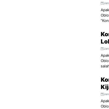
Jan
Apak
Oblo
“Konv
Ko
Lo
Jan
Apak
Oblo
salah
Ko
Ki
Jan
Apak
Oblo