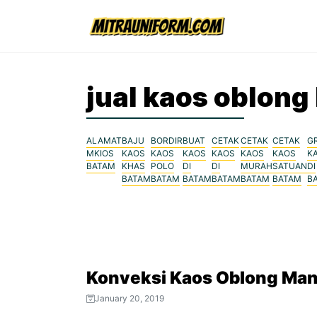
Skip
to
content
jual kaos oblong
ALAMAT
BAJU
BORDIR
BUAT
CETAK
CETAK
CETAK
G
MKIOS
KAOS
KAOS
KAOS
KAOS
KAOS
KAOS
K
BATAM
KHAS
POLO
DI
DI
MURAH
SATUAN
DI
BATAM
BATAM
BATAM
BATAM
BATAM
BATAM
B
Konveksi Kaos Oblong Man
January 20, 2019