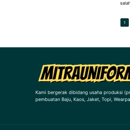
salah
1
P
Kami bergerak dibidang usaha produksi (p
pembuatan Baju, Kaos, Jaket, Topi, Wearpac