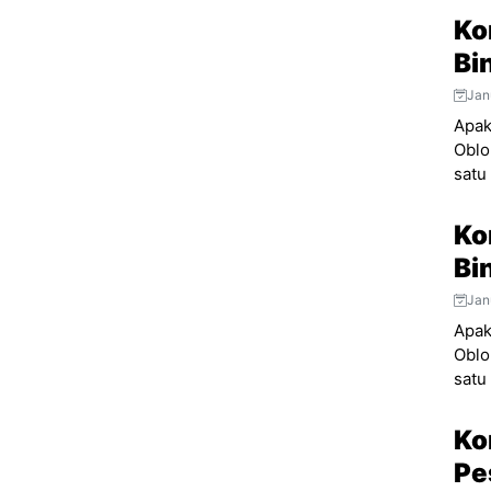
Ko
Bi
Jan
Apak
Oblo
satu 
Ko
Bi
Jan
Apak
Oblo
satu 
Ko
Pe