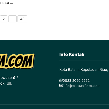
 satu ...
2
…
48
age
Page
Page
Info Kontak
Kota Batam, Kepulauan Riau,
rodusen) /
0823 2020 2292
k, dll.
info@mitrauniform.com