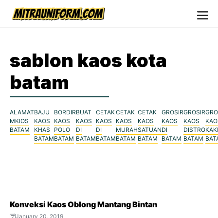
Skip
to
Me
content
sablon kaos kota
batam
ALAMAT
BAJU
BORDIR
BUAT
CETAK
CETAK
CETAK
GROSIR
GROSIR
GRO
MKIOS
KAOS
KAOS
KAOS
KAOS
KAOS
KAOS
KAOS
KAOS
KAO
BATAM
KHAS
POLO
DI
DI
MURAH
SATUAN
DI
DISTRO
KAK
BATAM
BATAM
BATAM
BATAM
BATAM
BATAM
BATAM
BATAM
BAT
Konveksi Kaos Oblong Mantang Bintan
January 20, 2019