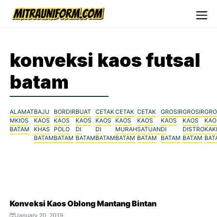
Skip
to
Me
content
konveksi kaos futsal
batam
ALAMAT
BAJU
BORDIR
BUAT
CETAK
CETAK
CETAK
GROSIR
GROSIR
GRO
MKIOS
KAOS
KAOS
KAOS
KAOS
KAOS
KAOS
KAOS
KAOS
KAO
BATAM
KHAS
POLO
DI
DI
MURAH
SATUAN
DI
DISTRO
KAK
BATAM
BATAM
BATAM
BATAM
BATAM
BATAM
BATAM
BATAM
BAT
Konveksi Kaos Oblong Mantang Bintan
January 20, 2019