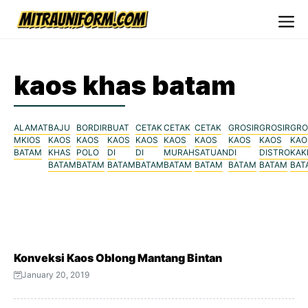
Skip
to
Me
content
kaos khas batam
ALAMAT
BAJU
BORDIR
BUAT
CETAK
CETAK
CETAK
GROSIR
GROSIR
GRO
MKIOS
KAOS
KAOS
KAOS
KAOS
KAOS
KAOS
KAOS
KAOS
KAO
BATAM
KHAS
POLO
DI
DI
MURAH
SATUAN
DI
DISTRO
KAK
BATAM
BATAM
BATAM
BATAM
BATAM
BATAM
BATAM
BATAM
BAT
Konveksi Kaos Oblong Mantang Bintan
January 20, 2019