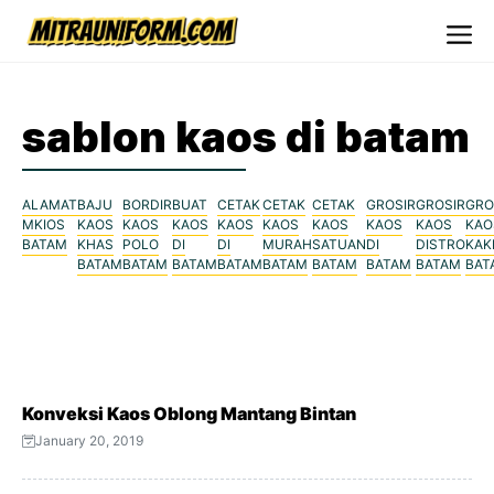
Skip
to
Me
content
sablon kaos di batam
ALAMAT
BAJU
BORDIR
BUAT
CETAK
CETAK
CETAK
GROSIR
GROSIR
GRO
MKIOS
KAOS
KAOS
KAOS
KAOS
KAOS
KAOS
KAOS
KAOS
KAO
BATAM
KHAS
POLO
DI
DI
MURAH
SATUAN
DI
DISTRO
KAK
BATAM
BATAM
BATAM
BATAM
BATAM
BATAM
BATAM
BATAM
BAT
Konveksi Kaos Oblong Mantang Bintan
January 20, 2019