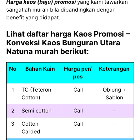
Harga kaos (baju) promosi
yang kami tawarkan
sangatlah murah bila dibandingkan dengan
benefit yang didapat.
Lihat daftar harga Kaos Promosi –
Konveksi Kaos Bunguran Utara
Natuna murah berikut:
No
Bahan Kain
Harga per/
Keterangan
pcs
1
TC (Teteron
Call
Oblong +
Cotton)
Sablon
2
Semi cotton
Call
–
3
Cotton
Call
–
Carded