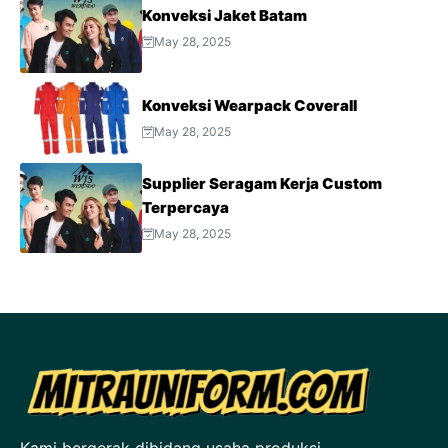
Konveksi Jaket Batam
May 28, 2025
Konveksi Wearpack Coverall
May 28, 2025
Supplier Seragam Kerja Custom
Terpercaya
May 28, 2025
Kami bergerak dibidang usaha produksi