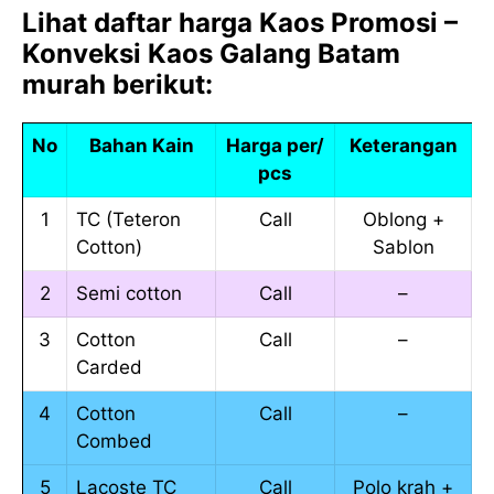
Lihat daftar harga Kaos Promosi –
Konveksi Kaos Galang Batam
murah berikut:
No
Bahan Kain
Harga per/
Keterangan
pcs
1
TC (Teteron
Call
Oblong +
Cotton)
Sablon
2
Semi cotton
Call
–
3
Cotton
Call
–
Carded
4
Cotton
Call
–
Combed
5
Lacoste TC
Call
Polo krah +