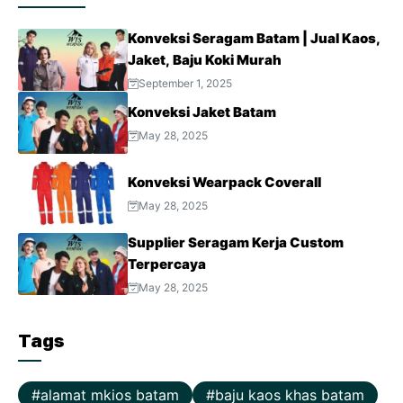
Konveksi Seragam Batam | Jual Kaos,
Jaket, Baju Koki Murah
September 1, 2025
Konveksi Jaket Batam
May 28, 2025
Konveksi Wearpack Coverall
May 28, 2025
Supplier Seragam Kerja Custom
Terpercaya
May 28, 2025
Tags
alamat mkios batam
baju kaos khas batam