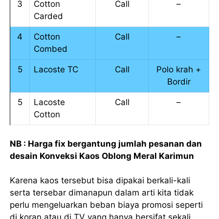
3
Cotton
Call
–
Carded
4
Cotton
Call
–
Combed
5
Lacoste TC
Call
Polo krah +
Bordir
5
Lacoste
Call
–
Cotton
NB : Harga fix bergantung jumlah pesanan dan
desain Konveksi Kaos Oblong Meral Karimun
Karena kaos tersebut bisa dipakai berkali-kali
serta tersebar dimanapun dalam arti kita tidak
perlu mengeluarkan beban biaya promosi seperti
di koran atau di TV yang hanya bersifat sekali