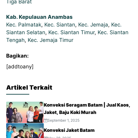
Tiga Barat
Kab. Kepulauan Anambas
Kec. Palmatak
,
Kec. Siantan
,
Kec. Jemaja
,
Kec.
Siantan Selatan
,
Kec. Siantan Timur
,
Kec. Siantan
Tengah
,
Kec. Jemaja Timur
Bagikan:
[addtoany]
Artikel Terkait
Konveksi Seragam Batam | Jual Kaos,
Jaket, Baju Koki Murah
September 1, 2025
Konveksi Jaket Batam