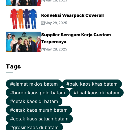
May 28, 2025
Konveksi Wearpack Coverall
May 28, 2025
Supplier Seragam Kerja Custom
Terpercaya
May 28, 2025
Tags
alamat mkios batam
baju kaos khas batam
bordir kaos polo batam
buat kaos di batam
cetak kaos di batam
cetak kaos murah batam
cetak kaos satuan batam
grosir kaos di batam