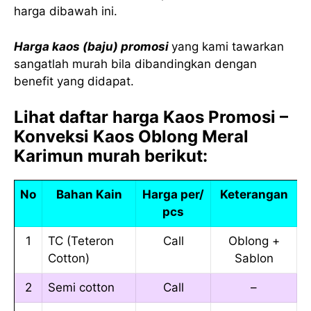
harga dibawah ini.
Harga kaos (baju) promosi
yang kami tawarkan
sangatlah murah bila dibandingkan dengan
benefit yang didapat.
Lihat daftar harga Kaos Promosi –
Konveksi Kaos Oblong Meral
Karimun murah berikut:
No
Bahan Kain
Harga per/
Keterangan
pcs
1
TC (Teteron
Call
Oblong +
Cotton)
Sablon
2
Semi cotton
Call
–