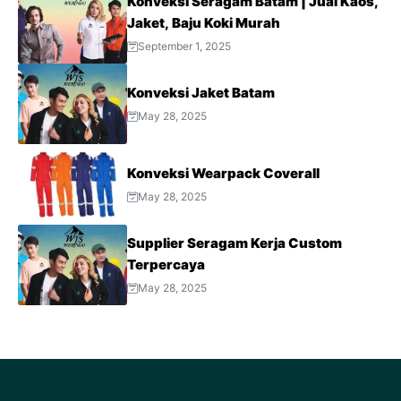
Konveksi Seragam Batam | Jual Kaos,
Jaket, Baju Koki Murah
September 1, 2025
Konveksi Jaket Batam
May 28, 2025
Konveksi Wearpack Coverall
May 28, 2025
Supplier Seragam Kerja Custom
Terpercaya
May 28, 2025