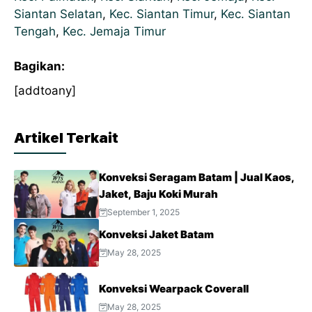
Siantan Selatan
,
Kec. Siantan Timur
,
Kec. Siantan
Tengah
,
Kec. Jemaja Timur
Bagikan:
[addtoany]
Artikel Terkait
Konveksi Seragam Batam | Jual Kaos,
Jaket, Baju Koki Murah
September 1, 2025
Konveksi Jaket Batam
May 28, 2025
Konveksi Wearpack Coverall
May 28, 2025