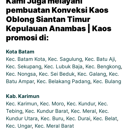
Kami Juga melayani
pembuatan Konveksi Kaos
Oblong Siantan Timur
Kepulauan Anambas | Kaos
promosi di:
Kota Batam
Kec. Batam Kota,
Kec. Sagulung
,
Kec. Batu Aji
,
Kec. Sekupang
,
Kec. Lubuk Baja
,
Kec. Bengkong
,
Kec. Nongsa
,
Kec. Sei Beduk
,
Kec. Galang
,
Kec.
Batu Ampar
,
Kec. Belakang Padang
,
Kec. Bulang
Kab. Karimun
Kec. Karimun,
Kec. Moro
,
Kec. Kundur
,
Kec.
Tebing
,
Kec. Kundur Barat
,
Kec. Meral
,
Kec.
Kundur Utara
,
Kec. Buru
,
Kec. Durai
,
Kec. Belat
,
Kec. Ungar
,
Kec. Meral Barat