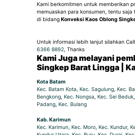
Kami berkomitmen untuk memberikan pr
memuaskan para konsumen, tentu saja ta
di bidang
Konveksi Kaos Oblong Singkep
Untuk informasi lebih lanjut silahkan Ca
6366 8892
, Thanks
Kami Juga melayani pem
Singkep Barat Lingga | K
Kota Batam
Kec. Batam Kota,
Kec. Sagulung
,
Kec. Ba
Bengkong
,
Kec. Nongsa
,
Kec. Sei Beduk
Padang
,
Kec. Bulang
Kab. Karimun
Kec. Karimun,
Kec. Moro
,
Kec. Kundur
,
K
Kundur Utara
,
Kec. Buru
,
Kec. Durai
,
Kec.