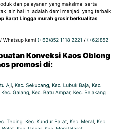
oduk dan pelayanan yang maksimal serta
k lain hal ini adalah demi menjadi yang terbaik
 Barat Lingga murah grosir berkualitas
ll/ Whatsup kami
(+62)852 1118 2221
/
(+62)852
buatan Konveksi Kaos Oblong
aos promosi di:
tu Aji
,
Kec. Sekupang
,
Kec. Lubuk Baja
,
Kec.
,
Kec. Galang
,
Kec. Batu Ampar
,
Kec. Belakang
ec. Tebing
,
Kec. Kundur Barat
,
Kec. Meral
,
Kec.
 Belat
,
Kec. Ungar
,
Kec. Meral Barat