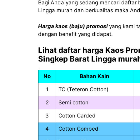
Bagi Anda yang sedang mencari daftar h
Lingga murah dan berkualitas maka Anda
Harga kaos (baju) promosi
yang kami t
dengan benefit yang didapat.
Lihat daftar harga Kaos Pr
Singkep Barat Lingga murah
No
Bahan Kain
1
TC (Teteron Cotton)
2
Semi cotton
3
Cotton Carded
4
Cotton Combed