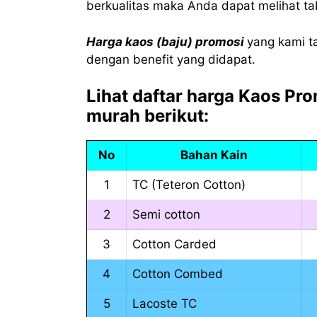
berkualitas maka Anda dapat melihat tab
Harga kaos (baju) promosi
yang kami t
dengan benefit yang didapat.
Lihat daftar harga Kaos Pr
murah berikut:
No
Bahan Kain
1
TC (Teteron Cotton)
2
Semi cotton
3
Cotton Carded
4
Cotton Combed
5
Lacoste TC