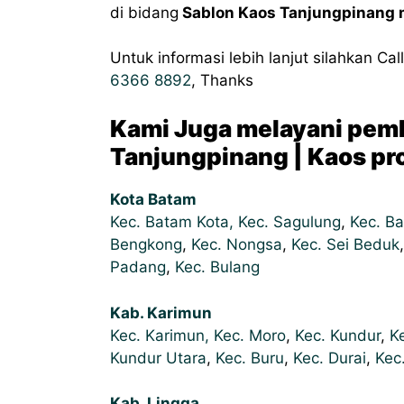
di bidang
Sablon Kaos Tanjungpinang m
Untuk informasi lebih lanjut silahkan Ca
6366 8892
, Thanks
Kami Juga melayani pem
Tanjungpinang | Kaos pro
Kota Batam
Kec. Batam Kota,
Kec. Sagulung
,
Kec. Ba
Bengkong
,
Kec. Nongsa
,
Kec. Sei Beduk
Padang
,
Kec. Bulang
Kab. Karimun
Kec. Karimun,
Kec. Moro
,
Kec. Kundur
,
K
Kundur Utara
,
Kec. Buru
,
Kec. Durai
,
Kec.
Kab. Lingga