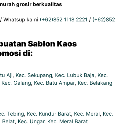
urah grosir berkualitas
ll/ Whatsup kami
(+62)852 1118 2221
/
(+62)852
buatan Sablon Kaos
mosi di:
tu Aji
,
Kec. Sekupang
,
Kec. Lubuk Baja
,
Kec.
,
Kec. Galang
,
Kec. Batu Ampar
,
Kec. Belakang
ec. Tebing
,
Kec. Kundur Barat
,
Kec. Meral
,
Kec.
 Belat
,
Kec. Ungar
,
Kec. Meral Barat